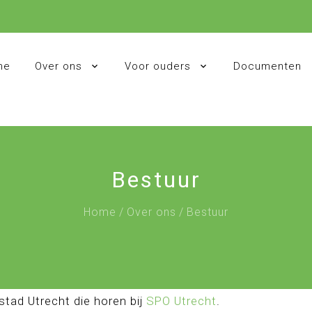
me
Over ons
Voor ouders
Documenten
Bestuur
Home
/
Over ons
/
Bestuur
stad Utrecht die horen bij
SPO Utrecht
.